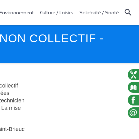
 Environnement
Culture / Loisirs
Solidarité / Santé
NON COLLECTIF -
ollectif
sées
 technicien
 La mise
int-Brieuc