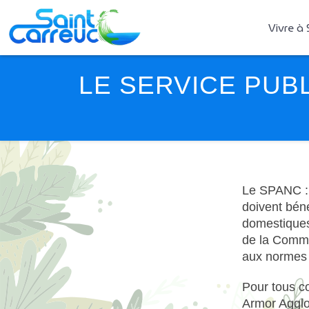
Vivre à 
LE SERVICE PUB
Le SPANC : l
doivent béné
domestiques.
de la Comm
aux normes e
Pour tous c
Armor Agglo