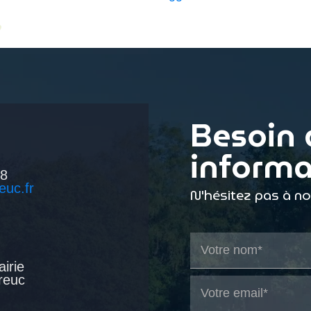
Besoin 
informa
38
euc.fr
N'hésitez pas à n
airie
reuc