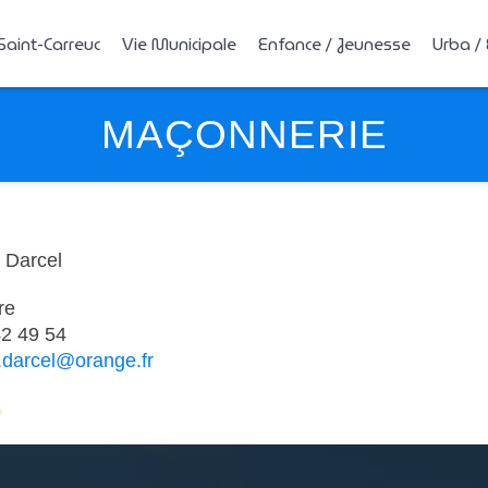
Saint-Carreuc
Vie Municipale
Enfance / Jeunesse
Urba /
MAÇONNERIE
 Darcel
re
42 49 54
darcel@orange.fr