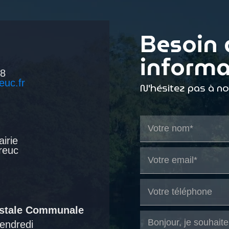
Besoin 
informa
38
euc.fr
N'hésitez pas à n
airie
reuc
ostale Communale
endredi