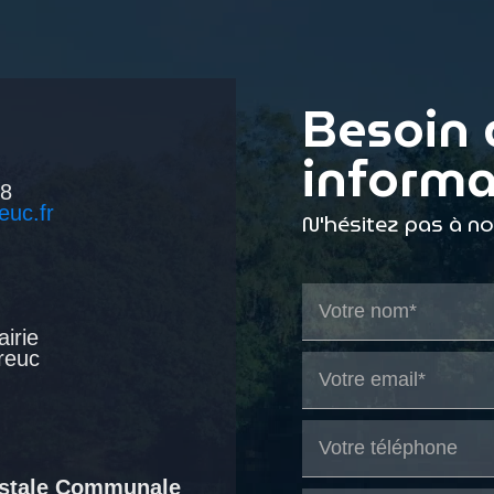
Besoin 
informa
38
euc.fr
N'hésitez pas à n
airie
reuc
ostale Communale