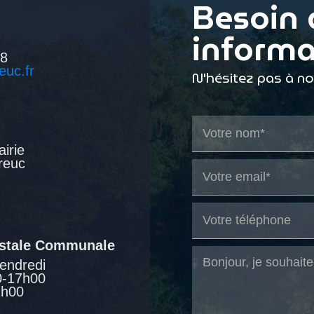
Besoin 
informa
38
euc.fr
N'hésitez pas à n
airie
reuc
ostale Communale
endredi
0-17h00
2h00